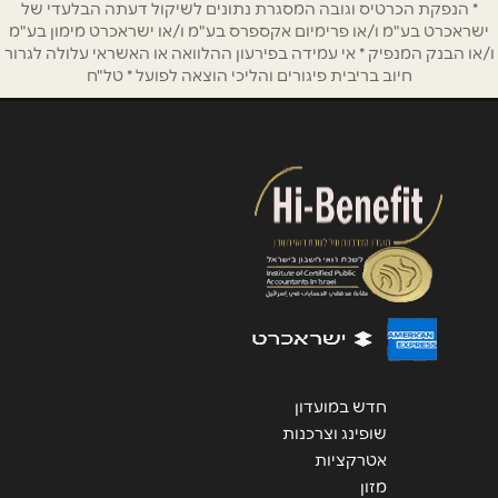
* הנפקת הכרטיס וגובה המסגרת נתונים לשיקול דעתה הבלעדי של
ישראכרט בע"מ ו/או פרימיום אקספרס בע"מ ו/או ישראכרט מימון בע"מ
ו/או הבנק המנפיק * אי עמידה בפירעון ההלוואה או האשראי עלולה לגרור
חיוב בריבית פיגורים והליכי הוצאה לפועל * טל"ח
חדש במועדון
שופינג וצרכנות
אטרקציות
מזון