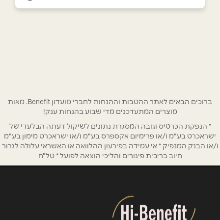
סחנין
שם מלא
*
כביש ראשי
052-2222759
טלפון
*
אימייל
*
ברוכים הבאים לאתר ההטבות וההנחות לחברי מועדון Benefit. מאות
מוצרים המתעדכנים מדי שבוע בהנחות ענק!
* הנפקת הכרטיס וגובה המסגרת נתונים לשיקול דעתה הבלעדי של
נושא
*
ישראכרט בע"מ ו/או פרימיום אקספרס בע"מ ו/או ישראכרט מימון בע"מ
אנא חזרו אלי בקשר ל...
ו/או הבנק המנפיק * אי עמידה בפירעון ההלוואה או האשראי עלולה לגרור
חיוב בריבית פיגורים והליכי הוצאה לפועל * טל"ח
הודעה
*