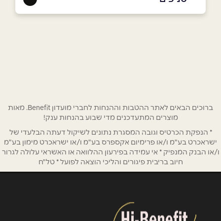
באתר
רעננה
המסגר 1
053-4209386
שם מלא
*
טלפון
*
ברוכים הבאים לאתר ההטבות וההנחות לחברי מועדון Benefit. מאות
מוצרים המתעדכנים מדי שבוע בהנחות ענק!
אימייל
*
* הנפקת הכרטיס וגובה המסגרת נתונים לשיקול דעתה הבלעדי של
ישראכרט בע"מ ו/או פרימיום אקספרס בע"מ ו/או ישראכרט מימון בע"מ
ו/או הבנק המנפיק * אי עמידה בפירעון ההלוואה או האשראי עלולה לגרור
נושא
*
חיוב בריבית פיגורים והליכי הוצאה לפועל * טל"ח
אנא חזרו אלי בקשר ל...
הודעה
*