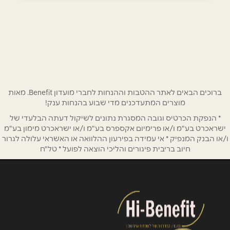
054-6536555
באתר
בוואטסאפ
שם מלא
*
ברוכים הבאים לאתר ההטבות וההנחות לחברי מועדון Benefit. מאות
מוצרים המתעדכנים מדי שבוע בהנחות ענק!
* הנפקת הכרטיס וגובה המסגרת נתונים לשיקול דעתה הבלעדי של
טלפון
*
ישראכרט בע"מ ו/או פרימיום אקספרס בע"מ ו/או ישראכרט מימון בע"מ
ו/או הבנק המנפיק * אי עמידה בפירעון ההלוואה או האשראי עלולה לגרור
חיוב בריבית פיגורים והליכי הוצאה לפועל * טל"ח
אימייל
*
נושא
*
אנא חזרו אלי בקשר ל...
הודעה
*