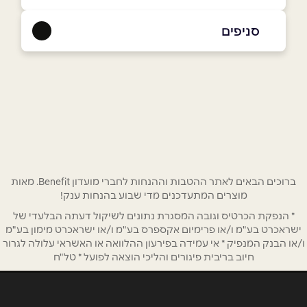
052-5044343
|
03-6294228
סניפים
ראשון לציון
שם מלא
*
בקר משה 11
03-6294228
טלפון
*
אימייל
*
ברוכים הבאים לאתר ההטבות וההנחות לחברי מועדון Benefit. מאות
מוצרים המתעדכנים מדי שבוע בהנחות ענק!
* הנפקת הכרטיס וגובה המסגרת נתונים לשיקול דעתה הבלעדי של
נושא
*
ישראכרט בע"מ ו/או פרימיום אקספרס בע"מ ו/או ישראכרט מימון בע"מ
אנא חזרו אלי בקשר ל...
ו/או הבנק המנפיק * אי עמידה בפירעון ההלוואה או האשראי עלולה לגרור
חיוב בריבית פיגורים והליכי הוצאה לפועל * טל"ח
הודעה
*