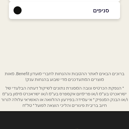
052-2644443
סניפים
נתניה
שם מלא
*
אמנון ותמר 6
052-2644443
טלפון
*
אימייל
*
ברוכים הבאים לאתר ההטבות וההנחות לחברי מועדון Benefit. מאות
מוצרים המתעדכנים מדי שבוע בהנחות ענק!
* הנפקת הכרטיס וגובה המסגרת נתונים לשיקול דעתה הבלעדי של
נושא
*
ישראכרט בע"מ ו/או פרימיום אקספרס בע"מ ו/או ישראכרט מימון בע"מ
אנא חזרו אלי בקשר ל...
ו/או הבנק המנפיק * אי עמידה בפירעון ההלוואה או האשראי עלולה לגרור
חיוב בריבית פיגורים והליכי הוצאה לפועל * טל"ח
הודעה
*