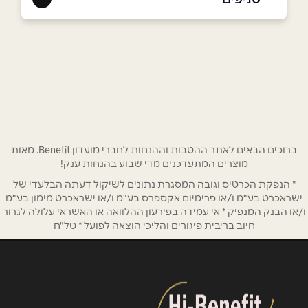
רמת גן
שם מלא
*
חגי 6
052-8603715
טלפון
*
אימייל
*
ברוכים הבאים לאתר ההטבות וההנחות לחברי מועדון Benefit. מאות
מוצרים המתעדכנים מדי שבוע בהנחות ענק!
* הנפקת הכרטיס וגובה המסגרת נתונים לשיקול דעתה הבלעדי של
נושא
*
ישראכרט בע"מ ו/או פרימיום אקספרס בע"מ ו/או ישראכרט מימון בע"מ
אנא חזרו אלי בקשר ל...
ו/או הבנק המנפיק * אי עמידה בפירעון ההלוואה או האשראי עלולה לגרור
חיוב בריבית פיגורים והליכי הוצאה לפועל * טל"ח
הודעה
*