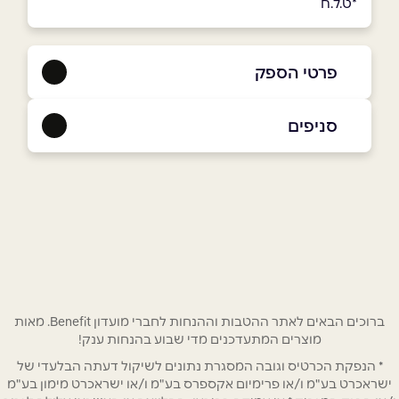
*ט.ל.ח
פרטי הספק
050-2632225
|
04-6541381
סניפים
מגדל העמק
שם מלא
*
שאול עמור 77 פרץ סנטר
04-6541381
טלפון
*
אימייל
*
ברוכים הבאים לאתר ההטבות וההנחות לחברי מועדון Benefit. מאות
מוצרים המתעדכנים מדי שבוע בהנחות ענק!
* הנפקת הכרטיס וגובה המסגרת נתונים לשיקול דעתה הבלעדי של
נושא
*
ישראכרט בע"מ ו/או פרימיום אקספרס בע"מ ו/או ישראכרט מימון בע"מ