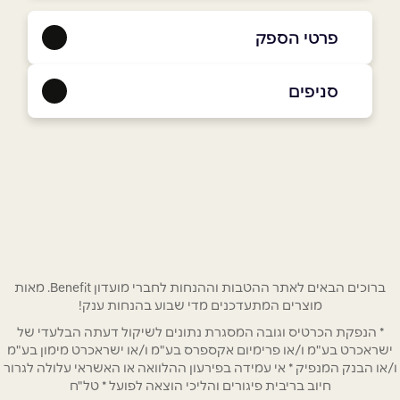
פרטי הספק
052-2610842
סניפים
טירת כרמל
שם מלא
*
הרצל 2
052-2610842
טלפון
*
אימייל
*
ברוכים הבאים לאתר ההטבות וההנחות לחברי מועדון Benefit. מאות
מוצרים המתעדכנים מדי שבוע בהנחות ענק!
* הנפקת הכרטיס וגובה המסגרת נתונים לשיקול דעתה הבלעדי של
נושא
*
ישראכרט בע"מ ו/או פרימיום אקספרס בע"מ ו/או ישראכרט מימון בע"מ
אנא חזרו אלי בקשר ל...
ו/או הבנק המנפיק * אי עמידה בפירעון ההלוואה או האשראי עלולה לגרור
חיוב בריבית פיגורים והליכי הוצאה לפועל * טל"ח