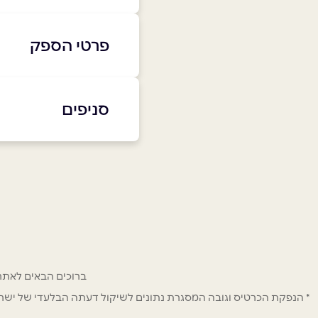
פרטי הספק
-4201750
|
04-9000773
סניפים
באתר
גשר הזיו
04-9000773
שם מלא
*
טלפון
*
ברוכים הבאים לאתר ההטבות וההנחות לחב
נושא
*
* הנפקת הכרטיס וגובה המסגרת נתונים לשיקול דעתה הבלעדי של ישראכר
אנא חזרו אלי בקשר ל...