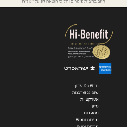
חיוב בריבית פיגורים והליכי הוצאה לפועל * טל"ח
הודעה
*
שליחה
חדש במועדון
שופינג וצרכנות
אטרקציות
מזון
מסעדות
תיירות ונופש
תרבות ופנאי