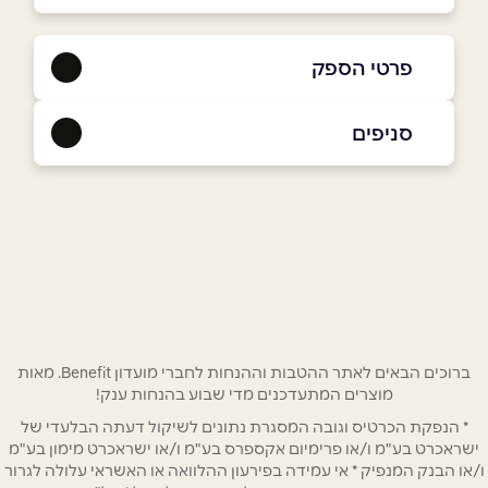
פרטי הספק
050-7265775
סניפים
פרדס חנה-כרכור
שם מלא
*
המייסדים 26
050-7265775
טלפון
*
אימייל
*
ברוכים הבאים לאתר ההטבות וההנחות לחברי מועדון Benefit. מאות
מוצרים המתעדכנים מדי שבוע בהנחות ענק!
* הנפקת הכרטיס וגובה המסגרת נתונים לשיקול דעתה הבלעדי של
נושא
*
ישראכרט בע"מ ו/או פרימיום אקספרס בע"מ ו/או ישראכרט מימון בע"מ
אנא חזרו אלי בקשר ל...
ו/או הבנק המנפיק * אי עמידה בפירעון ההלוואה או האשראי עלולה לגרור