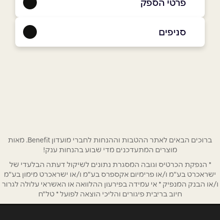
פרטי הספק
03-7260500
סניפים
בפייסבוק
באינסטגרם
תל אביב
מרינה תל אביב
03-7260500
שם מלא
*
טלפון
*
ברוכים הבאים לאתר ההטבות וההנחות לחברי מועדון Benefit. מאות
מוצרים המתעדכנים מדי שבוע בהנחות ענק!
אימייל
*
* הנפקת הכרטיס וגובה המסגרת נתונים לשיקול דעתה הבלעדי של
ישראכרט בע"מ ו/או פרימיום אקספרס בע"מ ו/או ישראכרט מימון בע"מ
ו/או הבנק המנפיק * אי עמידה בפירעון ההלוואה או האשראי עלולה לגרור
נושא
*
חיוב בריבית פיגורים והליכי הוצאה לפועל * טל"ח
אנא חזרו אלי בקשר ל...