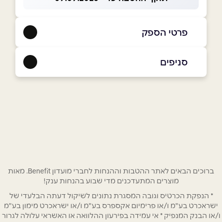
פרטי הספק
052-5474660
|
03-5618511
סניפים
רמת גן
שם מלא
*
ביאליק 55
03-5618511
טלפון
*
אימייל
*
ברוכים הבאים לאתר ההטבות וההנחות לחברי מועדון Benefit. מאות
מוצרים המתעדכנים מדי שבוע בהנחות ענק!
* הנפקת הכרטיס וגובה המסגרת נתונים לשיקול דעתה הבלעדי של
נושא
*
ישראכרט בע"מ ו/או פרימיום אקספרס בע"מ ו/או ישראכרט מימון בע"מ
אנא חזרו אלי בקשר ל...
ו/או הבנק המנפיק * אי עמידה בפירעון ההלוואה או האשראי עלולה לגרור