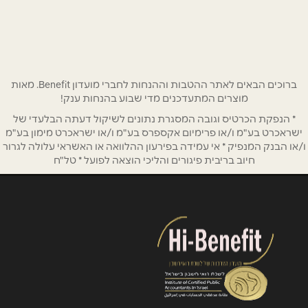
077-2055150
שם מלא
*
טלפון
*
ברוכים הבאים לאתר ההטבות וההנחות לחברי מועדון Benefit. מאות
מוצרים המתעדכנים מדי שבוע בהנחות ענק!
אימייל
*
* הנפקת הכרטיס וגובה המסגרת נתונים לשיקול דעתה הבלעדי של
ישראכרט בע"מ ו/או פרימיום אקספרס בע"מ ו/או ישראכרט מימון בע"מ
ו/או הבנק המנפיק * אי עמידה בפירעון ההלוואה או האשראי עלולה לגרור
נושא
*
חיוב בריבית פיגורים והליכי הוצאה לפועל * טל"ח
אנא חזרו אלי בקשר ל...
הודעה
*