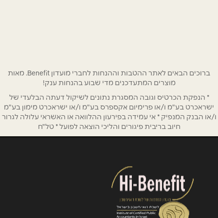
שם מלא
*
פתח תקוה 74
09-8841555
טלפון
*
אימייל
*
ברוכים הבאים לאתר ההטבות וההנחות לחברי מועדון Benefit. מאות
מוצרים המתעדכנים מדי שבוע בהנחות ענק!
* הנפקת הכרטיס וגובה המסגרת נתונים לשיקול דעתה הבלעדי של
נושא
*
ישראכרט בע"מ ו/או פרימיום אקספרס בע"מ ו/או ישראכרט מימון בע"מ
אנא חזרו אלי בקשר ל...
ו/או הבנק המנפיק * אי עמידה בפירעון ההלוואה או האשראי עלולה לגרור
חיוב בריבית פיגורים והליכי הוצאה לפועל * טל"ח
הודעה
*
שליחה