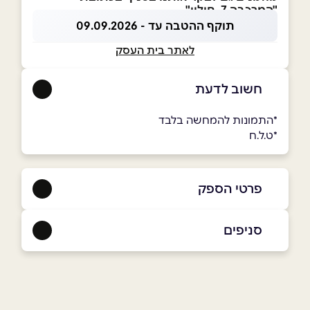
"המרכבה 7, חולון"
תוקף ההטבה עד - 09.09.2026
לאתר בית העסק
חשוב לדעת
ָ*התמונות להמחשה בלבד
*ט.ל.ח
פרטי הספק
050-5148000
סניפים
באתר
בפייסבוק
באינסטגרם
חולון
המרכבה 7