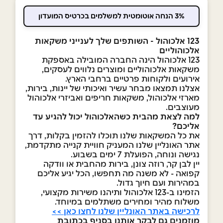
3% הנחה אוטומטית למשלמים בכרטיס המועדון
123 אלכוהול - השותפים שלך לענייני משקאות
אלכוהוליים
123 אלכוהול הינה החברה המובילה באספקת
משקאות אלכוהוליים ומוצרים נלווים לעסקים,
אירועים ולקוחות פרטיים ברחבי הארץ.
אצלנו תמצאו מבחר עשיר ואיכותי של יינות, בירות,
מארזי אלכוהול, משקאות חריפים ואביזרי אלכוהול
מעוצבים.
למה לצאת מהבית כשהאלכוהול יכול להגיע עד
אליכם?
את כל המשקאות שלנו תוכלו להזמין בקלות, דרך
אתר האונליין שלנו המעניק חוויית קנייה מתקדמת,
נגישה ונוחה, הפועלת 7 ימים בשבוע.
יין לבן קר, רוזה צונן, בירות מהחבית או וודקה
קפואה - לא משנה מה תחפשו, הכל יגיע אליכם
במהירות ועם חיוך גדול.
הזמינו ב-123 אלכוהול ותיהנו משירות מקצועי,
משלוח מהיר ומחירים משתלמים במיוחד.
לרכישה באתר האונליין שלנו לחצו כאן >>
מוזמנים גם לבקר אותנו בסניף בכתובת