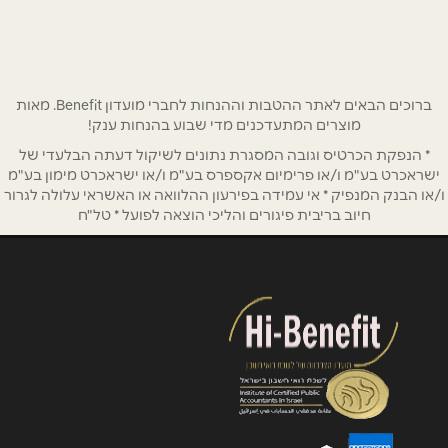
שם מלא
*
טלפון
*
ברוכים הבאים לאתר ההטבות וההנחות לחברי מועדון Benefit. מאות
מוצרים המתעדכנים מדי שבוע בהנחות ענק!
אימייל
*
* הנפקת הכרטיס וגובה המסגרת נתונים לשיקול דעתה הבלעדי של
ישראכרט בע"מ ו/או פרימיום אקספרס בע"מ ו/או ישראכרט מימון בע"מ
ו/או הבנק המנפיק * אי עמידה בפירעון ההלוואה או האשראי עלולה לגרור
נושא
*
חיוב בריבית פיגורים והליכי הוצאה לפועל * טל"ח
אנא חזרו אלי בקשר ל...
הודעה
*