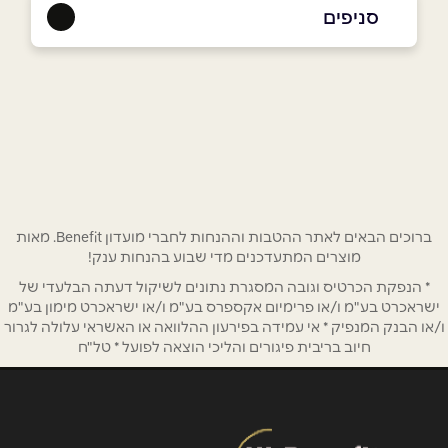
052-5253236
|
03-6817446
סניפים
רמת גן
שם מלא
*
תובל 22, מתחם הבורסה
03-6817446
טלפון
*
אימייל
*
ברוכים הבאים לאתר ההטבות וההנחות לחברי מועדון Benefit. מאות
מוצרים המתעדכנים מדי שבוע בהנחות ענק!
* הנפקת הכרטיס וגובה המסגרת נתונים לשיקול דעתה הבלעדי של
נושא
*
ישראכרט בע"מ ו/או פרימיום אקספרס בע"מ ו/או ישראכרט מימון בע"מ
אנא חזרו אלי בקשר ל...
ו/או הבנק המנפיק * אי עמידה בפירעון ההלוואה או האשראי עלולה לגרור
חיוב בריבית פיגורים והליכי הוצאה לפועל * טל"ח
הודעה
*