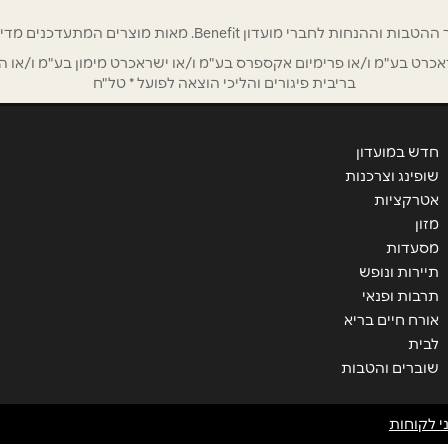
רי מועדון Benefit. מאות מוצרים המתעדכנים מדי שבוע בהנחות ענק!
ט בע"מ ו/או פרימיום אקספרס בע"מ ו/או ישראכרט מימון בע"מ ו/או הבנ
בריבית פיגורים והליכי הוצאה לפועל * טל"ח
חדש במועדון
שופינג וצרכנות
אטרקציות
מזון
מסעדות
תיירות ונופש
שליחה
תרבות ופנאי
אורח חיים בריא
לבית
שוברים והטבות