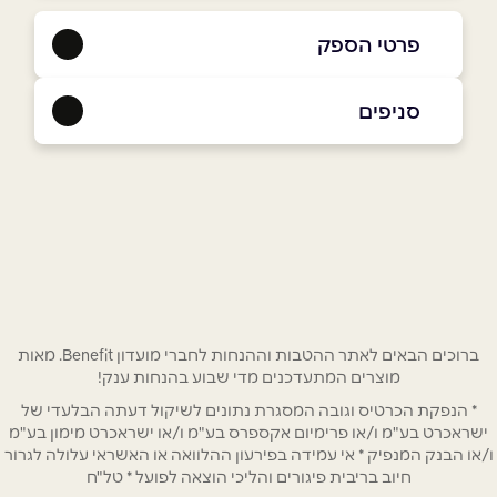
פרטי הספק
04-6211555
סניפים
אום אל-פחם
שם מלא
*
כביש ראשי
04-6211555
טלפון
*
אימייל
*
ברוכים הבאים לאתר ההטבות וההנחות לחברי מועדון Benefit. מאות
מוצרים המתעדכנים מדי שבוע בהנחות ענק!
* הנפקת הכרטיס וגובה המסגרת נתונים לשיקול דעתה הבלעדי של
נושא
*
ישראכרט בע"מ ו/או פרימיום אקספרס בע"מ ו/או ישראכרט מימון בע"מ
אנא חזרו אלי בקשר ל...
ו/או הבנק המנפיק * אי עמידה בפירעון ההלוואה או האשראי עלולה לגרור
חיוב בריבית פיגורים והליכי הוצאה לפועל * טל"ח