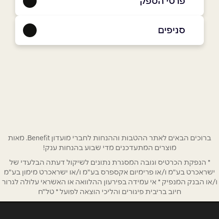
פרטי הספק
09-8618462
סניפים
נתניה
שם מלא
*
שדרות בנימין 14
09-8618462
טלפון
*
אימייל
*
ברוכים הבאים לאתר ההטבות וההנחות לחברי מועדון Benefit. מאות
מוצרים המתעדכנים מדי שבוע בהנחות ענק!
* הנפקת הכרטיס וגובה המסגרת נתונים לשיקול דעתה הבלעדי של
נושא
*
ישראכרט בע"מ ו/או פרימיום אקספרס בע"מ ו/או ישראכרט מימון בע"מ
אנא חזרו אלי בקשר ל...
ו/או הבנק המנפיק * אי עמידה בפירעון ההלוואה או האשראי עלולה לגרור
חיוב בריבית פיגורים והליכי הוצאה לפועל * טל"ח
הודעה
*