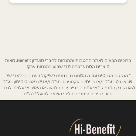
כפר סבא
שם מלא
*
ויצמן 146
050-3838207
טלפון
*
אימייל
*
ברוכים הבאים לאתר ההטבות וההנחות לחברי מועדון Benefit. מאות
מוצרים המתעדכנים מדי שבוע בהנחות ענק!
* הנפקת הכרטיס וגובה המסגרת נתונים לשיקול דעתה הבלעדי של
נושא
*
ישראכרט בע"מ ו/או פרימיום אקספרס בע"מ ו/או ישראכרט מימון בע"מ
אנא חזרו אלי בקשר ל...
ו/או הבנק המנפיק * אי עמידה בפירעון ההלוואה או האשראי עלולה לגרור
חיוב בריבית פיגורים והליכי הוצאה לפועל * טל"ח
הודעה
*