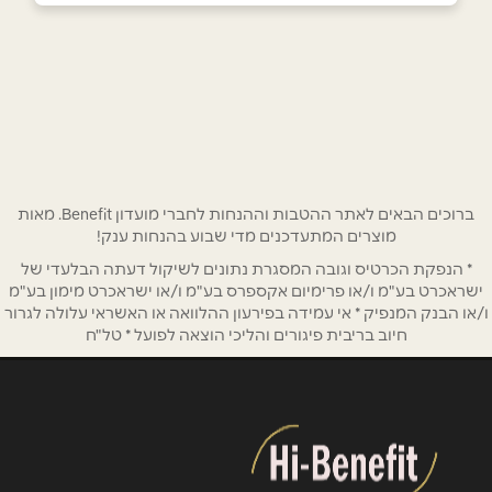
קצרין
שם מלא
*
מרכז מסחרי איתן
04-6964050
טלפון
*
אימייל
*
ברוכים הבאים לאתר ההטבות וההנחות לחברי מועדון Benefit. מאות
מוצרים המתעדכנים מדי שבוע בהנחות ענק!
* הנפקת הכרטיס וגובה המסגרת נתונים לשיקול דעתה הבלעדי של
נושא
*
ישראכרט בע"מ ו/או פרימיום אקספרס בע"מ ו/או ישראכרט מימון בע"מ
אנא חזרו אלי בקשר ל...
ו/או הבנק המנפיק * אי עמידה בפירעון ההלוואה או האשראי עלולה לגרור
חיוב בריבית פיגורים והליכי הוצאה לפועל * טל"ח
הודעה
*