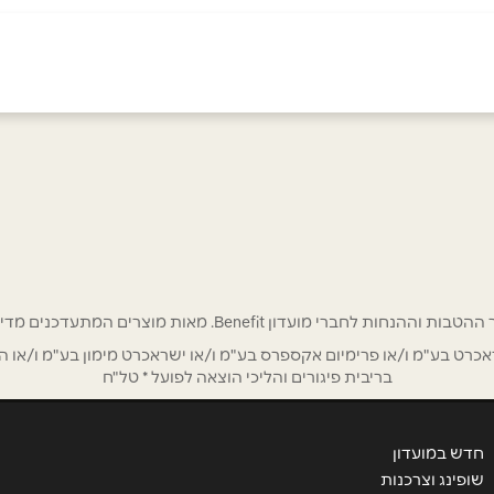
05
אימייל
*
רי מועדון Benefit. מאות מוצרים המתעדכנים מדי שבוע בהנחות ענק!
ט בע"מ ו/או פרימיום אקספרס בע"מ ו/או ישראכרט מימון בע"מ ו/או הבנ
בריבית פיגורים והליכי הוצאה לפועל * טל"ח
חדש במועדון
שופינג וצרכנות