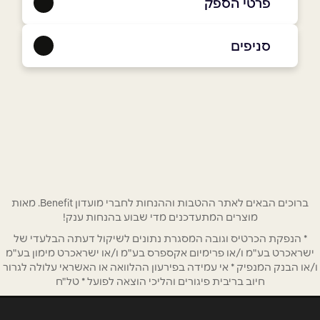
פרטי הספק
052-5586525
סניפים
אשקלון
שם מלא
*
הנמל 9, מרינה מול
052-5586525
טלפון
*
אימייל
*
ברוכים הבאים לאתר ההטבות וההנחות לחברי מועדון Benefit. מאות
מוצרים המתעדכנים מדי שבוע בהנחות ענק!
* הנפקת הכרטיס וגובה המסגרת נתונים לשיקול דעתה הבלעדי של
נושא
*
ישראכרט בע"מ ו/או פרימיום אקספרס בע"מ ו/או ישראכרט מימון בע"מ
אנא חזרו אלי בקשר ל...
ו/או הבנק המנפיק * אי עמידה בפירעון ההלוואה או האשראי עלולה לגרור
חיוב בריבית פיגורים והליכי הוצאה לפועל * טל"ח
הודעה
*