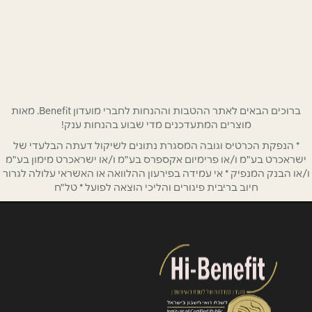
שם מלא
*
הגליל הירוק כביש דרך כרמיאל
04-9999260
טלפון
*
אימייל
*
ברוכים הבאים לאתר ההטבות וההנחות לחברי מועדון Benefit. מאות
מוצרים המתעדכנים מדי שבוע בהנחות ענק!
* הנפקת הכרטיס וגובה המסגרת נתונים לשיקול דעתה הבלעדי של
נושא
*
ישראכרט בע"מ ו/או פרימיום אקספרס בע"מ ו/או ישראכרט מימון בע"מ
אנא חזרו אלי בקשר ל...
ו/או הבנק המנפיק * אי עמידה בפירעון ההלוואה או האשראי עלולה לגרור
חיוב בריבית פיגורים והליכי הוצאה לפועל * טל"ח
הודעה
*