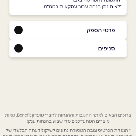
*לא תינתן הנחה עבור עסקאות במט"ח
פרטי הספק
050-8539589
|
04-9573184
סניפים
חרפיש
שם מלא
*
04-9573184
טלפון
*
אימייל
*
ברוכים הבאים לאתר ההטבות וההנחות לחברי מועדון Benefit. מאות
מוצרים המתעדכנים מדי שבוע בהנחות ענק!
* הנפקת הכרטיס וגובה המסגרת נתונים לשיקול דעתה הבלעדי של
נושא
*