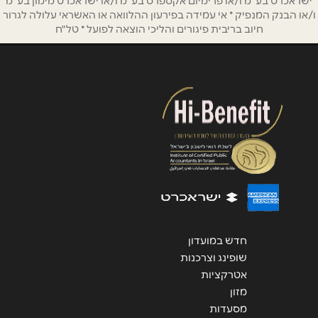
ישראכרט בע"מ ו/או פרימיום אקספרס בע"מ ו/או ישראכרט מימון בע"מ
אנא חזרו אלי בקשר ל...
ו/או הבנק המנפיק * אי עמידה בפירעון ההלוואה או האשראי עלולה לגרור
חיוב בריבית פיגורים והליכי הוצאה לפועל * טל"ח
הודעה
*
שליחה
חדש במועדון
שופינג וצרכנות
אטרקציות
מזון
מסעדות