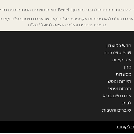
רי מועדון Benefit. מאות מוצרים המתעדכנים מדי שבוע בהנחות ענק!
ט בע"מ ו/או פרימיום אקספרס בע"מ ו/או ישראכרט מימון בע"מ ו/או הבנ
בריבית פיגורים והליכי הוצאה לפועל * טל"ח
חדש במועדון
שופינג וצרכנות
אטרקציות
מזון
שליחה
מסעדות
תיירות ונופש
תרבות ופנאי
אורח חיים בריא
לבית
שוברים והטבות