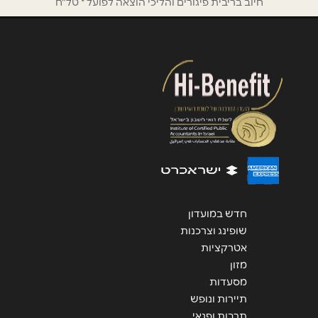
חיוב בריבית פיגורים והליכי הוצאה לפועל * טל"ח
הודעה
*
שליחה
חדש במועדון
שופינג וצרכנות
אטרקציות
מזון
מסעדות
תיירות ונופש
תרבות ופנאי