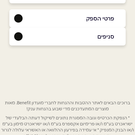
פרטי הספק
054-7699122
|
054-6582228
סניפים
הוד השרון
שם מלא
*
דרך רמתיים 104
054-6582228
טלפון
*
אימייל
*
ברוכים הבאים לאתר ההטבות וההנחות לחברי מועדון Benefit. מאות
מוצרים המתעדכנים מדי שבוע בהנחות ענק!
* הנפקת הכרטיס וגובה המסגרת נתונים לשיקול דעתה הבלעדי של
נושא
*
ישראכרט בע"מ ו/או פרימיום אקספרס בע"מ ו/או ישראכרט מימון בע"מ
אנא חזרו אלי בקשר ל...
ו/או הבנק המנפיק * אי עמידה בפירעון ההלוואה או האשראי עלולה לגרור