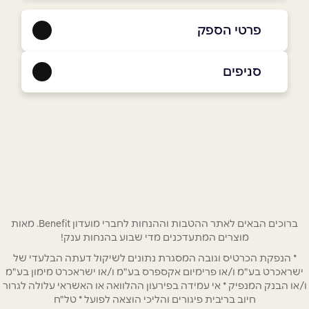
פרטי הספק
054-8050092
|
04-6801725
סניפים
באתר
נוף הגליל
דרך העמק 41, דודג' סנטר
04-6801725
שם מלא
*
טלפון
*
ברוכים הבאים לאתר ההטבות וההנחות לחברי מועדון Benefit. מאות
מוצרים המתעדכנים מדי שבוע בהנחות ענק!
אימייל
*
* הנפקת הכרטיס וגובה המסגרת נתונים לשיקול דעתה הבלעדי של
ישראכרט בע"מ ו/או פרימיום אקספרס בע"מ ו/או ישראכרט מימון בע"מ
ו/או הבנק המנפיק * אי עמידה בפירעון ההלוואה או האשראי עלולה לגרור
נושא
*
חיוב בריבית פיגורים והליכי הוצאה לפועל * טל"ח