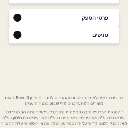
פרטי הספק
052-8564165
סניפים
ראש העין
שם מלא
*
ברקת 9
052-8564165
טלפון
*
אימייל
*
ברוכים הבאים לאתר ההטבות וההנחות לחברי מועדון Benefit. מאות
מוצרים המתעדכנים מדי שבוע בהנחות ענק!
* הנפקת הכרטיס וגובה המסגרת נתונים לשיקול דעתה הבלעדי של
נושא
*
ישראכרט בע"מ ו/או פרימיום אקספרס בע"מ ו/או ישראכרט מימון בע"מ
אנא חזרו אלי בקשר ל...
ו/או הבנק המנפיק * אי עמידה בפירעון ההלוואה או האשראי עלולה לגרור