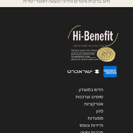
חיוב בריבית פיגורים והליכי הוצאה לפועל * טל"ח
הודעה
*
שליחה
חדש במועדון
שופינג וצרכנות
אטרקציות
מזון
מסעדות
תיירות ונופש
תרבות ופנאי