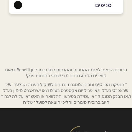
050-9904540
סניפים
אילת
שם מלא
*
קמפין 1
050-9904540
טלפון
*
אימייל
*
ברוכים הבאים לאתר ההטבות וההנחות לחברי מועדון Benefit. מאות
מוצרים המתעדכנים מדי שבוע בהנחות ענק!
* הנפקת הכרטיס וגובה המסגרת נתונים לשיקול דעתה הבלעדי של
נושא
*
ישראכרט בע"מ ו/או פרימיום אקספרס בע"מ ו/או ישראכרט מימון בע"מ
אנא חזרו אלי בקשר ל...
ו/או הבנק המנפיק * אי עמידה בפירעון ההלוואה או האשראי עלולה לגרור
חיוב בריבית פיגורים והליכי הוצאה לפועל * טל"ח
הודעה
*