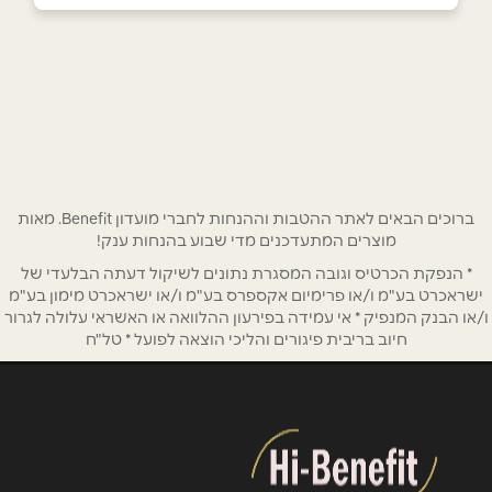
טירה
שם מלא
*
טארק עבד אל חי 34
050-5851111
טלפון
*
אימייל
*
ברוכים הבאים לאתר ההטבות וההנחות לחברי מועדון Benefit. מאות
מוצרים המתעדכנים מדי שבוע בהנחות ענק!
* הנפקת הכרטיס וגובה המסגרת נתונים לשיקול דעתה הבלעדי של
נושא
*
ישראכרט בע"מ ו/או פרימיום אקספרס בע"מ ו/או ישראכרט מימון בע"מ
אנא חזרו אלי בקשר ל...
ו/או הבנק המנפיק * אי עמידה בפירעון ההלוואה או האשראי עלולה לגרור
חיוב בריבית פיגורים והליכי הוצאה לפועל * טל"ח
הודעה
*