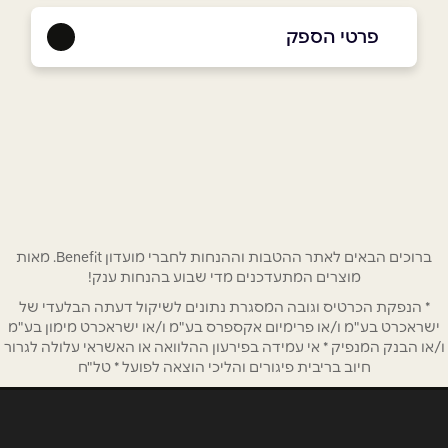
פרטי הספק
03-7771166 תיירות פנים
באתר
בפייסבוק
באינסטגרם
שם מלא
*
ברוכים הבאים לאתר ההטבות וההנחות לחברי מועדון Benefit. מאות
מוצרים המתעדכנים מדי שבוע בהנחות ענק!
טלפון
*
* הנפקת הכרטיס וגובה המסגרת נתונים לשיקול דעתה הבלעדי של
ישראכרט בע"מ ו/או פרימיום אקספרס בע"מ ו/או ישראכרט מימון בע"מ
ו/או הבנק המנפיק * אי עמידה בפירעון ההלוואה או האשראי עלולה לגרור
אימייל
*
חיוב בריבית פיגורים והליכי הוצאה לפועל * טל"ח
נושא
*