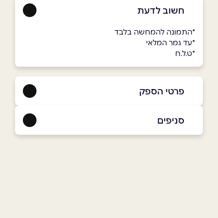
חשוב לדעת
*התמונה להמחשה בלבד
*עד גמר המלאי
*ט.ל.ח
פרטי הספק
052-6634595
|
03-6319395
סניפים
זלפה
שם מלא
*
רחוב אלקודס 96
03-6319395
טלפון
*