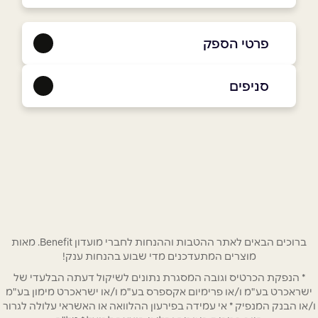
פרטי הספק
050-3024847
|
04-6944547
סניפים
קרית שמונה
שם מלא
*
ככר צה"ל 90
04-6944547
טלפון
*
אימייל
*
ברוכים הבאים לאתר ההטבות וההנחות לחברי מועדון Benefit. מאות
מוצרים המתעדכנים מדי שבוע בהנחות ענק!
* הנפקת הכרטיס וגובה המסגרת נתונים לשיקול דעתה הבלעדי של
נושא
*
ישראכרט בע"מ ו/או פרימיום אקספרס בע"מ ו/או ישראכרט מימון בע"מ
אנא חזרו אלי בקשר ל...
ו/או הבנק המנפיק * אי עמידה בפירעון ההלוואה או האשראי עלולה לגרור