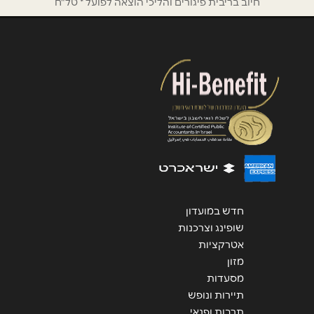
חיוב בריבית פיגורים והליכי הוצאה לפועל * טל"ח
הודעה
*
שליחה
חדש במועדון
שופינג וצרכנות
אטרקציות
מזון
מסעדות
תיירות ונופש
תרבות ופנאי