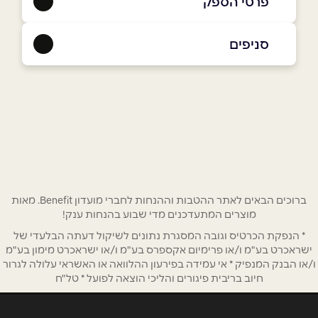
פרטי הספק
052-7555115
|
07-7899019
סניפים
טבריה
שם מלא
*
בן זכאי 1
07-7899019
טלפון
*
אימייל
*
ברוכים הבאים לאתר ההטבות וההנחות לחברי מועדון Benefit. מאות
מוצרים המתעדכנים מדי שבוע בהנחות ענק!
* הנפקת הכרטיס וגובה המסגרת נתונים לשיקול דעתה הבלעדי של
נושא
*
ישראכרט בע"מ ו/או פרימיום אקספרס בע"מ ו/או ישראכרט מימון בע"מ
אנא חזרו אלי בקשר ל...
ו/או הבנק המנפיק * אי עמידה בפירעון ההלוואה או האשראי עלולה לגרור
חיוב בריבית פיגורים והליכי הוצאה לפועל * טל"ח
הודעה
*