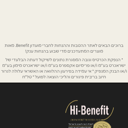
שם מלא
*
בן גוריון 8
052-8754176
טלפון
*
אימייל
*
ברוכים הבאים לאתר ההטבות וההנחות לחברי מועדון Benefit. מאות
מוצרים המתעדכנים מדי שבוע בהנחות ענק!
* הנפקת הכרטיס וגובה המסגרת נתונים לשיקול דעתה הבלעדי של
נושא
*
ישראכרט בע"מ ו/או פרימיום אקספרס בע"מ ו/או ישראכרט מימון בע"מ
אנא חזרו אלי בקשר ל...
ו/או הבנק המנפיק * אי עמידה בפירעון ההלוואה או האשראי עלולה לגרור
חיוב בריבית פיגורים והליכי הוצאה לפועל * טל"ח
הודעה
*