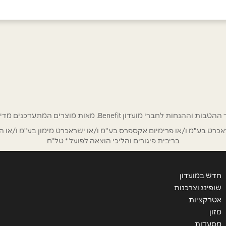
אימייל
*
רי מועדון Benefit. מאות מוצרים המתעדכנים מדי שבוע בהנחות ענק!
ט בע"מ ו/או פרימיום אקספרס בע"מ ו/או ישראכרט מימון בע"מ ו/או הבנ
בריבית פיגורים והליכי הוצאה לפועל * טל"ח
חדש במועדון
שופינג וצרכנות
אטרקציות
מזון
שליחה
מסעדות