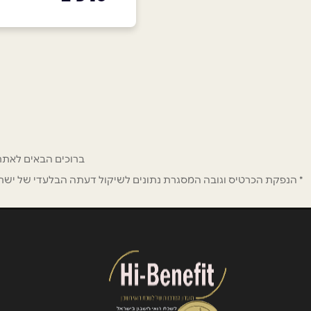
נוף הגליל
שם מלא
*
מעלה יצחק 29
טלפון
*
048-8333744
נושא
*
אנא חזרו אלי בקשר ל...
ברוכים הבאים לאתר ההטבות וההנחות לחב
* הנפקת הכרטיס וגובה המסגרת נתונים לשיקול דעתה הבלעדי של ישראכר
הודעה
*