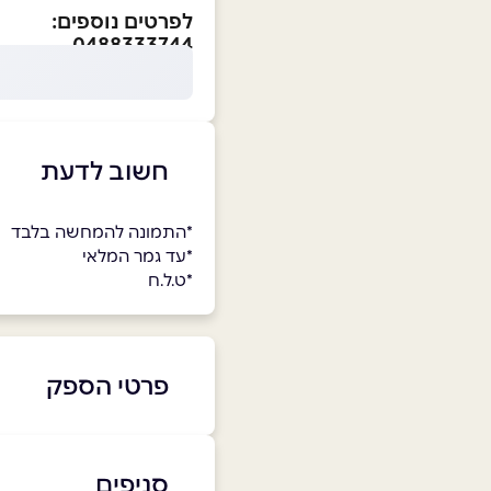
לפרטים נוספים:
0488333744
חשוב לדעת
*התמונה להמחשה בלבד
*עד גמר המלאי
*ט.ל.ח
פרטי הספק
9299650
|
048-8333744
סניפים