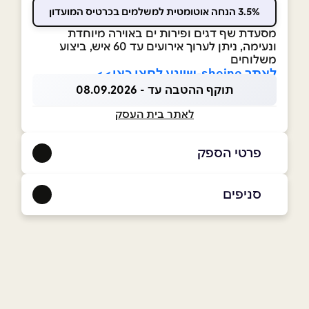
3.5% הנחה אוטומטית למשלמים בכרטיס המועדון
מסעדת שף דגים ופירות ים באוירה מיוחדת
ונעימה, ניתן לערוך אירועים עד 60 איש, ביצוע
משלוחים
לאתר sheine-שיינע לחצו כאן>>
תוקף ההטבה עד - 08.09.2026
לאתר בית העסק
פרטי הספק
052-7361555
|
03-5627143
סניפים
באתר
תל אביב
נחלת בנימין 59, פינת אחד העם
03-5627143
שם מלא
*