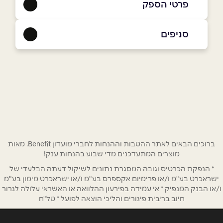
פרטי הספק
054-5492896
סניפים
באתר
נתניה
בני ברמן 2 מגדלי עיר ימים
054-5492896
שם מלא
*
טלפון
*
ברוכים הבאים לאתר ההטבות וההנחות לחברי מועדון Benefit. מאות
מוצרים המתעדכנים מדי שבוע בהנחות ענק!
אימייל
*
* הנפקת הכרטיס וגובה המסגרת נתונים לשיקול דעתה הבלעדי של
ישראכרט בע"מ ו/או פרימיום אקספרס בע"מ ו/או ישראכרט מימון בע"מ
ו/או הבנק המנפיק * אי עמידה בפירעון ההלוואה או האשראי עלולה לגרור
נושא
*
חיוב בריבית פיגורים והליכי הוצאה לפועל * טל"ח
אנא חזרו אלי בקשר ל...