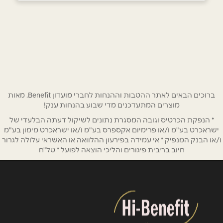
072-3952860
באתר
בפייסבוק
שם מלא
*
ברוכים הבאים לאתר ההטבות וההנחות לחברי מועדון Benefit. מאות
מוצרים המתעדכנים מדי שבוע בהנחות ענק!
טלפון
*
* הנפקת הכרטיס וגובה המסגרת נתונים לשיקול דעתה הבלעדי של
ישראכרט בע"מ ו/או פרימיום אקספרס בע"מ ו/או ישראכרט מימון בע"מ
ו/או הבנק המנפיק * אי עמידה בפירעון ההלוואה או האשראי עלולה לגרור
אימייל
*
חיוב בריבית פיגורים והליכי הוצאה לפועל * טל"ח
נושא
*
אנא חזרו אלי בקשר ל...
הודעה
*