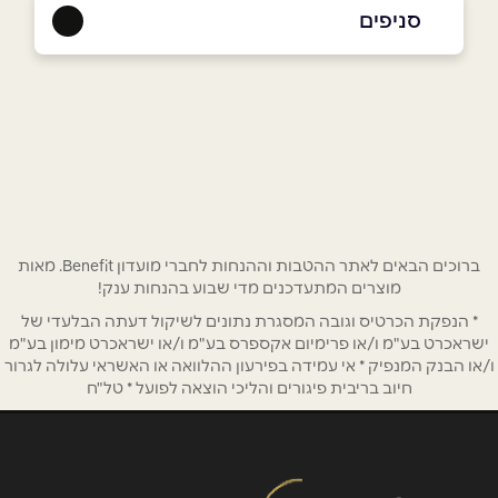
050-8945869
|
055-5535504
סניפים
באתר
קציר-חריש
דרך ארץ 42
055-5535504
שם מלא
*
טלפון
*
ברוכים הבאים לאתר ההטבות וההנחות לחברי מועדון Benefit. מאות
מוצרים המתעדכנים מדי שבוע בהנחות ענק!
אימייל
*
* הנפקת הכרטיס וגובה המסגרת נתונים לשיקול דעתה הבלעדי של
ישראכרט בע"מ ו/או פרימיום אקספרס בע"מ ו/או ישראכרט מימון בע"מ
ו/או הבנק המנפיק * אי עמידה בפירעון ההלוואה או האשראי עלולה לגרור
נושא
*
חיוב בריבית פיגורים והליכי הוצאה לפועל * טל"ח
אנא חזרו אלי בקשר ל...
הודעה
*