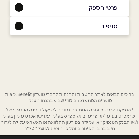
פרטי הספק
053-2862272
|
09-7990303
סניפים
טייבה במשולש
שם מלא
*
מחמוד דרוויש - כניסה צפונית
09-7990303
טלפון
*
אימייל
*
ברוכים הבאים לאתר ההטבות וההנחות לחברי מועדון Benefit. מאות
מוצרים המתעדכנים מדי שבוע בהנחות ענק!
* הנפקת הכרטיס וגובה המסגרת נתונים לשיקול דעתה הבלעדי של
נושא
*
ישראכרט בע"מ ו/או פרימיום אקספרס בע"מ ו/או ישראכרט מימון בע"מ
אנא חזרו אלי בקשר ל...
ו/או הבנק המנפיק * אי עמידה בפירעון ההלוואה או האשראי עלולה לגרור
חיוב בריבית פיגורים והליכי הוצאה לפועל * טל"ח
הודעה
*