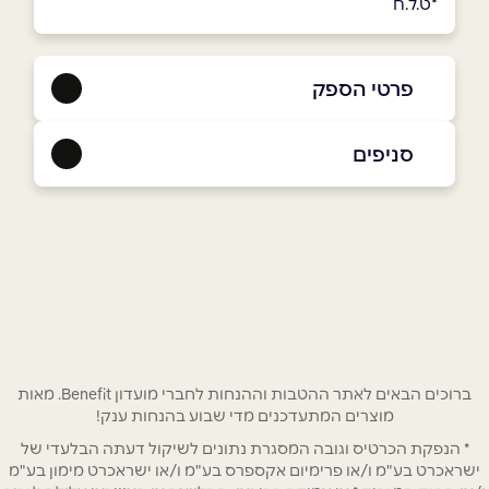
*ט.ל.ח
פרטי הספק
052-5500329
סניפים
אום אל-פחם
שם מלא
*
אלקודס 35
052-5500329
טלפון
*
אימייל
*
ברוכים הבאים לאתר ההטבות וההנחות לחברי מועדון Benefit. מאות
מוצרים המתעדכנים מדי שבוע בהנחות ענק!
* הנפקת הכרטיס וגובה המסגרת נתונים לשיקול דעתה הבלעדי של
נושא
*
ישראכרט בע"מ ו/או פרימיום אקספרס בע"מ ו/או ישראכרט מימון בע"מ