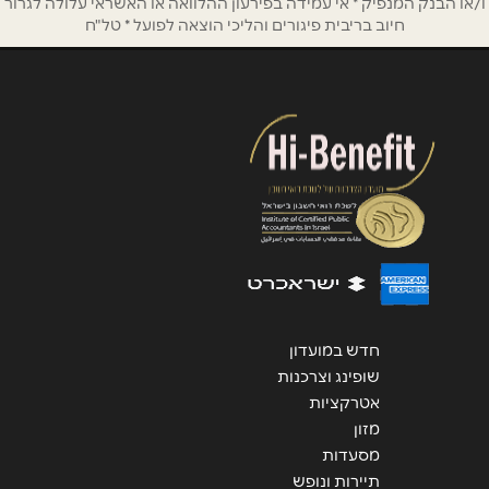
אנא חזרו אלי בקשר ל...
ו/או הבנק המנפיק * אי עמידה בפירעון ההלוואה או האשראי עלולה לגרור
חיוב בריבית פיגורים והליכי הוצאה לפועל * טל"ח
הודעה
*
שליחה
חדש במועדון
שופינג וצרכנות
אטרקציות
מזון
מסעדות
תיירות ונופש