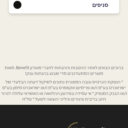
054-4404075
|
054-4404075
סניפים
חדרה
שם מלא
*
שדרות רוטשילד 17
054-4404075
טלפון
*
אימייל
*
ברוכים הבאים לאתר ההטבות וההנחות לחברי מועדון Benefit. מאות
מוצרים המתעדכנים מדי שבוע בהנחות ענק!
* הנפקת הכרטיס וגובה המסגרת נתונים לשיקול דעתה הבלעדי של
נושא
*
ישראכרט בע"מ ו/או פרימיום אקספרס בע"מ ו/או ישראכרט מימון בע"מ
אנא חזרו אלי בקשר ל...
ו/או הבנק המנפיק * אי עמידה בפירעון ההלוואה או האשראי עלולה לגרור
חיוב בריבית פיגורים והליכי הוצאה לפועל * טל"ח
הודעה
*