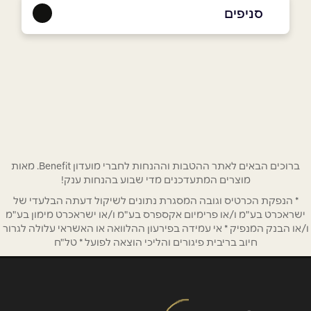
050-4448201
|
09-7735588
סניפים
זמר
שם מלא
*
כביש ראשי
09-7735588
טלפון
*
אימייל
*
ברוכים הבאים לאתר ההטבות וההנחות לחברי מועדון Benefit. מאות
מוצרים המתעדכנים מדי שבוע בהנחות ענק!
* הנפקת הכרטיס וגובה המסגרת נתונים לשיקול דעתה הבלעדי של
נושא
*
ישראכרט בע"מ ו/או פרימיום אקספרס בע"מ ו/או ישראכרט מימון בע"מ
אנא חזרו אלי בקשר ל...
ו/או הבנק המנפיק * אי עמידה בפירעון ההלוואה או האשראי עלולה לגרור
חיוב בריבית פיגורים והליכי הוצאה לפועל * טל"ח
הודעה
*