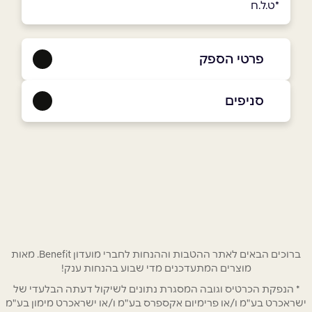
*ט.ל.ח
פרטי הספק
באתר
באינסטגרם
ביוטיוב
סניפים
בני ברק
כנרת 15
שם מלא
*
טלפון
*
אימייל
*
ברוכים הבאים לאתר ההטבות וההנחות לחברי מועדון Benefit. מאות
מוצרים המתעדכנים מדי שבוע בהנחות ענק!
* הנפקת הכרטיס וגובה המסגרת נתונים לשיקול דעתה הבלעדי של
נושא
*
ישראכרט בע"מ ו/או פרימיום אקספרס בע"מ ו/או ישראכרט מימון בע"מ