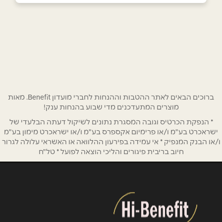
כפר יאסיף
שם מלא
*
רחבת השוק
049562935
טלפון
*
מעלות-תרשיחא
אימייל
*
ברוכים הבאים לאתר ההטבות וההנחות לחברי מועדון Benefit. מאות
מוצרים המתעדכנים מדי שבוע בהנחות ענק!
עאסי סנטר
* הנפקת הכרטיס וגובה המסגרת נתונים לשיקול דעתה הבלעדי של
נושא
*
04-9576622
ישראכרט בע"מ ו/או פרימיום אקספרס בע"מ ו/או ישראכרט מימון בע"מ
אנא חזרו אלי בקשר ל...
ו/או הבנק המנפיק * אי עמידה בפירעון ההלוואה או האשראי עלולה לגרור
חיוב בריבית פיגורים והליכי הוצאה לפועל * טל"ח
הודעה
*