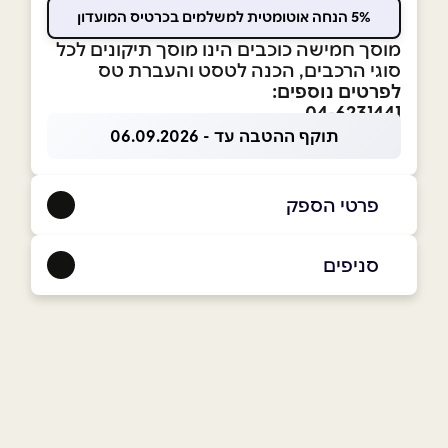
5% הנחה אוטומטית למשלמים בכרטיס המועדון
מוסך חמישה כוכבים הינו מוסך תיקונים לכל
סוגי הרכבים, הכנה לטסט והעברת טס
לפרטים נוספים:
04-6231441
תוקף ההטבה עד - 06.09.2026
פרטי הספק
050-5551150
|
04-6231441
סניפים
פרדס חנה-כרכור
שם מלא
*
סמטת ערער ליד מכון רישוי
04-6231441
טלפון
*