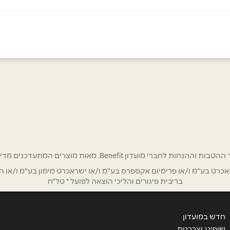
ת 806
אימייל
*
רי מועדון Benefit. מאות מוצרים המתעדכנים מדי שבוע בהנחות ענק!
ט בע"מ ו/או פרימיום אקספרס בע"מ ו/או ישראכרט מימון בע"מ ו/או הבנ
בריבית פיגורים והליכי הוצאה לפועל * טל"ח
חדש במועדון
שופינג וצרכנות